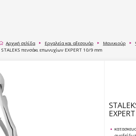
Αρχική σελίδα
Εργαλεία και αξεσουάρ
Μανικιούρ
STALEKS πενσάκι επωνυχίων EXPERT 10/9 mm
STALEK
EXPERT
κατασκευ
ανοξείδω