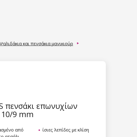
Ψαλιδάκια και πενσάκια μανικιούρ
S πενσάκι επωνυχίων
 10/9 mm
ασμένο από
ίσιες λεπίδες με κλίση
το ατσάλι