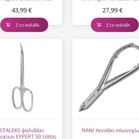
(Magnolia)
ΤΥΠΟΣ 1 (Magnolia)
43,99 €
27,99 €
Στο καλάθι
Στο καλάθι
STALEKS ψαλιδάκι
NANI πενσάκι επωνυχί
υχίων EXPERT 50 τύπος