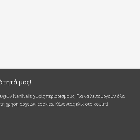
ότητά μας!
χιών NaniNails χωρίς περιορισμούς; Για να λειτουργούν όλα
τη χρήση αρχείων cookies. Κάνοντας κλικ στο κουμπί