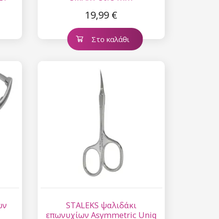
19,99 €
Στο καλάθι
ων
STALEKS ψαλιδάκι
επωνυχίων Asymmetric Uniq