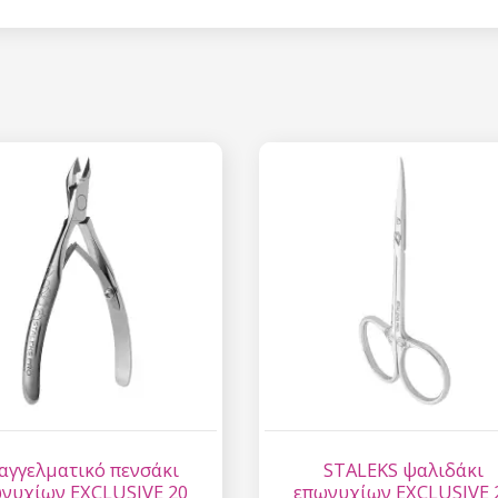
Έκπτωση
Εγγραφείτε στο newsl
κερδίστε έκπτωση 15
σας αγορ
Εγγραφείτε και κερδ
Η ηλεκτρονική σας διεύθυνση
εμάς.
Συγκατάθεση για την 
δεδομένων προσωπικο
αγγελματικό πενσάκι
STALEKS ψαλιδάκι
νυχίων EXCLUSIVE 20
επωνυχίων EXCLUSIVE 