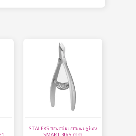
 15%
etter μας και
% στην πρώτη
ά.
ίστε έκπτωση
 είναι ασφαλής σε
επεξεργασία
ύ χαρακτήρα
STALEKS πενσάκι επωνυχίων
21
SMART 30/5 mm