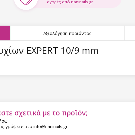
αγορές από naninails.gr
Αξιολόγηση προϊόντος
υχίων EXPERT 10/9 mm
στε σχετικά με το προϊόν;
ήσω!
ς γράψετε στο info@naninails.gr