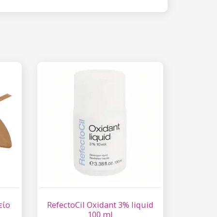
 15%
etter μας και
% στην πρώτη
ά.
ίστε έκπτωση
 είναι ασφαλής σε
επεξεργασία
ύ χαρακτήρα
είο
RefectoCil Oxidant 3% liquid
100 ml