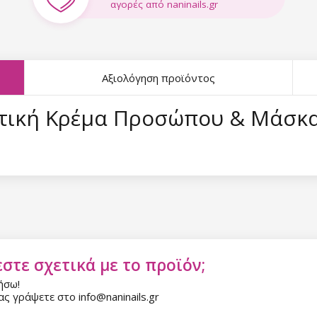
αγορές από naninails.gr
Αξιολόγηση προϊόντος
ευτική Κρέμα Προσώπου & Μάσκ
στε σχετικά με το προϊόν;
ήσω!
ς γράψετε στο info@naninails.gr