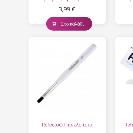
Συλλογή Romantic Sunset
3,99 €
Συλλογή Paradise Dream
Στο καλάθι
Συλλογή Ocean Drive
Συλλογή Pure Beauty
Συλλογή Cupcake
Συλλογή Time to Warm Up
Συλλογή Let It Snow!
Συλλογή Heartbeat
Συλλογή Princess
RefectoCil πινέλο ίσιο
Ref