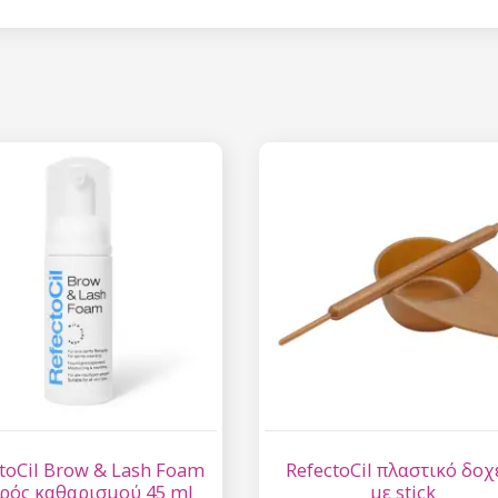
Έκπτωση
Εγγραφείτε στο newsl
κερδίστε έκπτωση 15
σας αγορ
Εγγραφείτε και κερδ
Η ηλεκτρονική σας διεύθυνση
εμάς.
Συγκατάθεση για την 
δεδομένων προσωπικο
toCil Brow & Lash Foam
RefectoCil πλαστικό δοχ
φρός καθαρισμού 45 ml
με stick