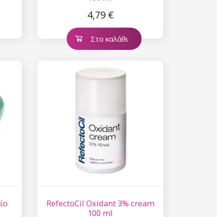
4,79 €
Στο καλάθι
ίο
RefectoCil Oxidant 3% cream
100 ml