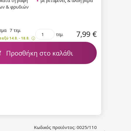
 κατά τη βαφή
με βιταμίνες & αλόη βέρα
ων & φρυδιών
θεμα
7 τεμ.
7,99 €
τεμ.
ξύ 14.8. - 18.8.
Προσθήκη στο καλάθι
Κωδικός προϊόντος: 0025/110