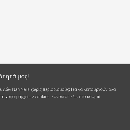
ότητά μας!
χιών NaniNails χωρίς περιορισμούς; Για να λειτουργούν όλα
τη χρήση αρχείων cookies. Κάνοντας κλικ στο κουμπί