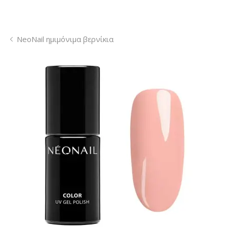
NeoNail ημιμόνιμα βερνίκια