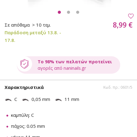
8,99 €
Σε απόθεμα
> 10 τεμ.
Παράδοση μεταξύ 13.8. -
17.8.
Το 98% των πελατών προτείνει
αγορές από naninails.gr
Χαρακτηριστικά
Κωδ. πρ.: 0601/5
C
0,05 mm
11 mm
καμπύλη: C
πάχος: 0.05 mm