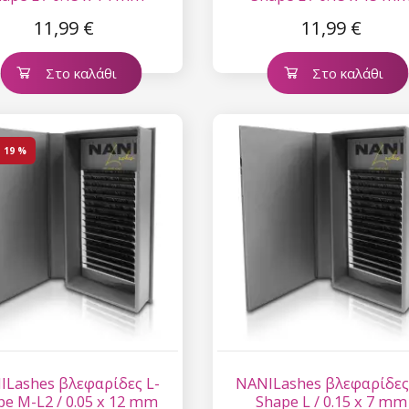
11,99 €
11,99 €
Στο καλάθι
Στο καλάθι
η
19 %
ILashes βλεφαρίδες L-
NANILashes βλεφαρίδες
pe M-L2 / 0.05 x 12 mm
Shape L / 0.15 x 7 mm