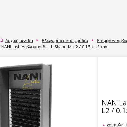
Αρχική σελίδα
Βλεφαρίδες και φρύδια
Επιμήκυνση β
NANILashes βλεφαρίδες L-Shape M-L2 / 0.15 x 11 mm
NANILa
L2 / 0.
καμπύλη: 