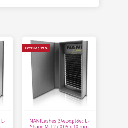
 15%
etter μας και
% στην πρώτη
ά.
Έκπτωση
19 %
ίστε έκπτωση
 είναι ασφαλής σε
επεξεργασία
ύ χαρακτήρα
 L-
NANILashes βλεφαρίδες L-
m
Shape M-L2 / 0.05 x 10 mm