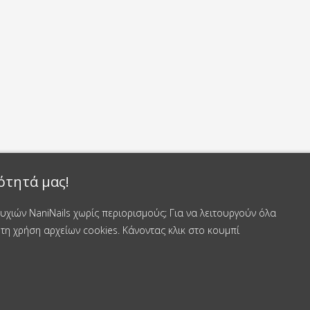
ότητά μας!
χιών NaniNails χωρίς περιορισμούς; Για να λειτουργούν όλα
τη χρήση αρχείων cookies. Κάνοντας κλικ στο κουμπί