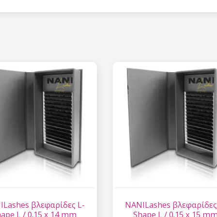
Έκπτωση
Εγγραφείτε στο newsl
κερδίστε έκπτωση 15
σας αγορ
Εγγραφείτε και κερδ
Η ηλεκτρονική σας διεύθυνση
εμάς.
Συγκατάθεση για την 
δεδομένων προσωπικο
ILashes βλεφαρίδες L-
NANILashes βλεφαρίδες
ape L / 0.15 x 14 mm
Shape L / 0.15 x 15 m