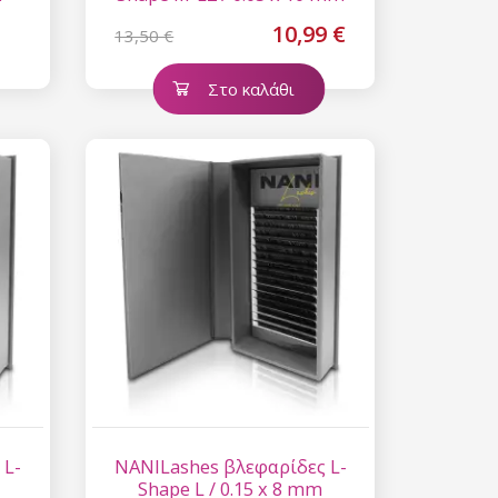
10,99 €
13,50 €
Στο καλάθι
 L-
NANILashes βλεφαρίδες L-
Shape L / 0.15 x 8 mm