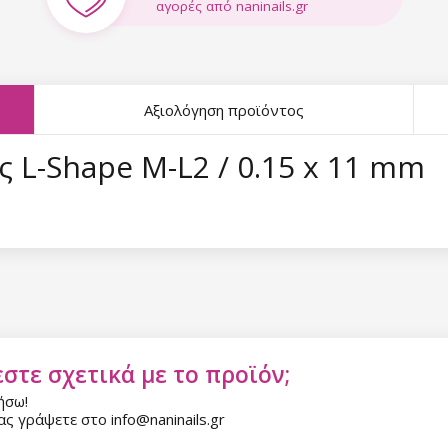
αγορές από naninails.gr
Αξιολόγηση προϊόντος
 L-Shape M-L2 / 0.15 x 11 mm
στε σχετικά με το προϊόν;
ήσω!
ς γράψετε στο info@naninails.gr