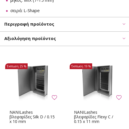
μήκος: MIX (7-15 mm)
σειρά: L-Shape
Περιγραφή προϊόντος
Αξιολόγηση προϊόντος
Έκπτωση
25 %
Έκπτωση
19 %
NANILashes
NANILashes
βλεφαρίδες Silk D / 0.15
βλεφαρίδες Flexy C /
x 10 mm
0.15 x 11 mm