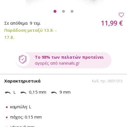
11,99 €
Σε απόθεμα
9 τεμ.
Παράδοση μεταξύ 13.8. -
17.8.
Το 98% των πελατών προτείνει
αγορές από naninails.gr
Χαρακτηριστικά
Κωδ. πρ.: 0601/315
L
0,15 mm
9 mm
καμπύλη: L
πάχος: 0.15 mm