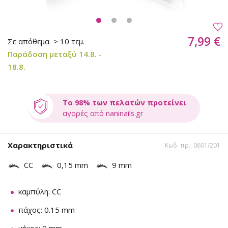
7,99 €
Σε απόθεμα
> 10 τεμ.
Παράδοση μεταξύ 14.8. -
18.8.
Το 98% των πελατών προτείνει
αγορές από naninails.gr
Χαρακτηριστικά
Κωδ. πρ.: 0601/201
CC
0,15 mm
9 mm
καμπύλη: CC
πάχος: 0.15 mm