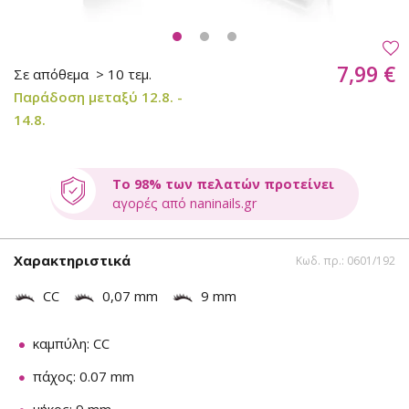
7,99 €
Σε απόθεμα
> 10 τεμ.
Παράδοση μεταξύ 12.8. -
14.8.
Το 98% των πελατών προτείνει
αγορές από naninails.gr
Χαρακτηριστικά
Κωδ. πρ.: 0601/192
CC
0,07 mm
9 mm
καμπύλη: CC
πάχος: 0.07 mm