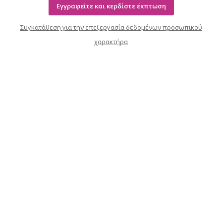
Περισσότερες πληροφορίες
Εγγραφείτε και κερδίστε έκπτωση
Προσθήκη στο καλάθι
Συγκατάθεση για την επεξεργασία δεδομένων προσωπικού
Συμφωνώ
χαρακτήρα
Αναλυτικές ρυθμίσεις
Σχετικά με αγορές
Σχετικά με εμάς