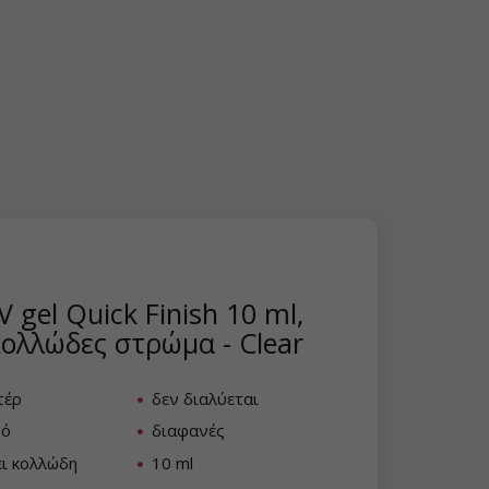
 gel Quick Finish 10 ml,
ολλώδες στρώμα - Clear
τέρ
δεν διαλύεται
ρό
διαφανές
ι κολλώδη
10 ml