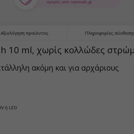
αγορές από naninails.gr
Αξιολόγηση προϊόντος
Πληροφορίες σύνθεση
sh 10 ml, χωρίς κολλώδες στρώμ
ατάλληλη ακόμη και για αρχάριους
UV ή LED