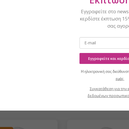
, με το οποίο θα ετοιμάσετε τα νύχια σας στο πι και φι.
Εγγραφείτε στο newsl
κερδίστε έκπτωση 15
σας αγορ
Εγγραφείτε και κερδ
στε σχετικά με το προϊόν;
ήσω!
Η ηλεκτρονική σας διεύθυνση
ς γράψετε στο info@naninails.gr
εμάς.
Συγκατάθεση για την 
δεδομένων προσωπικο