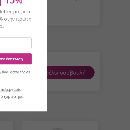
etter μας και
% στην πρώτη
ά.
ίστε έκπτωση
Θέλω συμβουλή
 είναι ασφαλής σε
επεξεργασία
ύ χαρακτήρα