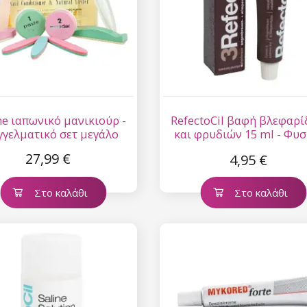
Η ηλεκτρονική σας διεύθυνση
εμάς.
Συγκατάθεση για την 
δεδομένων προσωπικο
ne ιαπωνικό μανικιούρ -
RefectoCil βαφή βλεφαρ
γγελματικό σετ μεγάλο
και φρυδιών 15 ml - Φυσ
καφέ αρ. 3
27,99 €
4,95 €
Στο καλάθι
Στο καλάθι