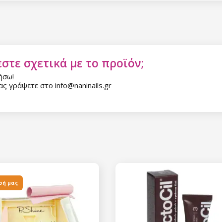
στε σχετικά με το προϊόν;
ήσω!
ς γράψετε στο info@naninails.gr
Έκπτωση
Εγγραφείτε στο newsl
κερδίστε έκπτωση 15
σας αγορ
σή μας
Εγγραφείτε και κερδ