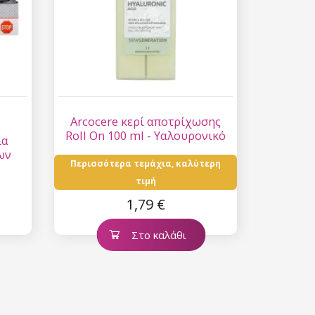
Arcocere κερί αποτρίχωσης
Roll On 100 ml - Υαλουρονικό
ια
οξύ
ων
Περισσότερα τεμάχια, καλύτερη
τιμή
1,79 €
Στο καλάθι