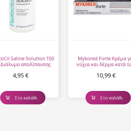
toCil Saline Solution 150
Mykored Forte Κρέμα γ
- Διάλυμα απολίπανσης
νύχια και δέρμα κατά τ
διών και βλεφαρίδων
μυκήτων και των
4,95 €
10,99 €
μυκητιάσεων 20 ml
Στο καλάθι
Στο καλάθι