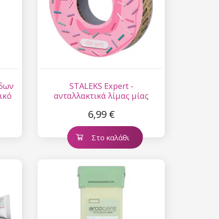
 είναι ασφαλής σε
επεξεργασία
ύ χαρακτήρα
ίδων
STALEKS Expert -
ικό
ανταλλακτικά λίμας μίας
χρήσης σε ρολό papmAm, 7
6,99 €
μ. - 180 (Χωρίς πλαστική
θήκη)
Στο καλάθι