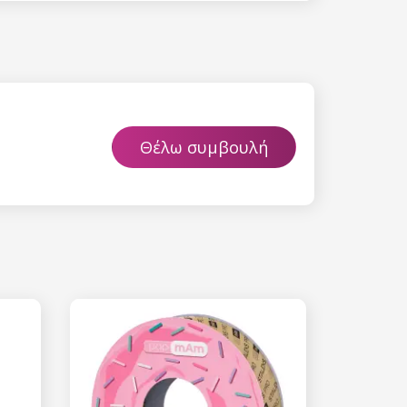
Θέλω συμβουλή
 15%
etter μας και
% στην πρώτη
ά.
ίστε έκπτωση