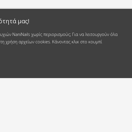
ότητά μας!
χιών NaniNails χωρίς περιορισμούς; Για να λειτουργούν όλα
τη χρήση αρχείων cookies. Κάνοντας κλικ στο κουμπί
οστέλλουμε εντός
Δωρεάν αποστολή
4 ώρες
από 50 €