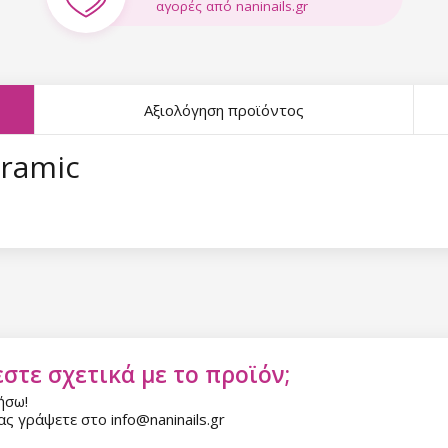
αγορές από naninails.gr
Αξιολόγηση προϊόντος
eramic
στε σχετικά με το προϊόν;
ήσω!
ς γράψετε στο info@naninails.gr