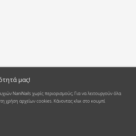
ότητά μας!
χιών NaniNails χωρίς περιορισμούς; Για να λειτουργούν όλα
τη χρήση αρχείων cookies. Κάνοντας κλικ στο κουμπί