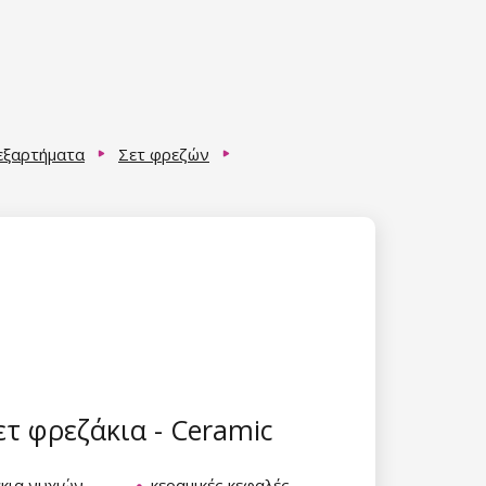
 εξαρτήματα
Σετ φρεζών
τ φρεζάκια - Ceramic
κια νυχιών
κεραμικές κεφαλές