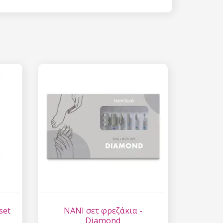
 15%
etter μας και
% στην πρώτη
ά.
ίστε έκπτωση
 είναι ασφαλής σε
επεξεργασία
ύ χαρακτήρα
set
NANI σετ φρεζάκια -
Diamond