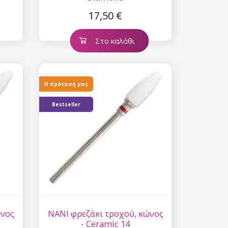
17,50 €
Στο καλάθι
Η πρότασή μας
Bestseller
ώνος
NANI φρεζάκι τροχού, κώνος
- Ceramic 14