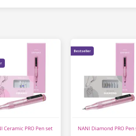
Έκπτωση
Εγγραφείτε στο newsl
κερδίστε έκπτωση 15
σας αγορ
Bestseller
er
Εγγραφείτε και κερδ
Η ηλεκτρονική σας διεύθυνση
εμάς.
Συγκατάθεση για την 
δεδομένων προσωπικο
I Ceramic PRO Pen set
NANI Diamond PRO Pen 