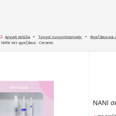
Αρχική σελίδα
Τροχοί ονυχοπλαστικής
Φρεζάκια και
NANI σετ φρεζάκια - Ceramic
NANI σε
σετ φρεζά