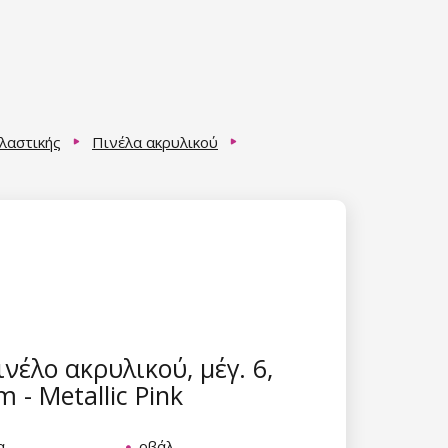
λαστικής
Πινέλα ακρυλικού
νέλο ακρυλικού, μέγ. 6,
 - Metallic Pink
α
οβάλ