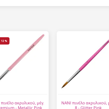
Έκπτωση
Εγγραφείτε στο newsl
κερδίστε έκπτωση 15
σας αγορ
η
12 %
Εγγραφείτε και κερδ
Η ηλεκτρονική σας διεύθυνση
εμάς.
Συγκατάθεση για την 
δεδομένων προσωπικο
 πινέλο ακρυλικού, μέγ.
NANI πινέλο ακρυλικού, 
remium - Metallic Pink
8 - Glitter Pink