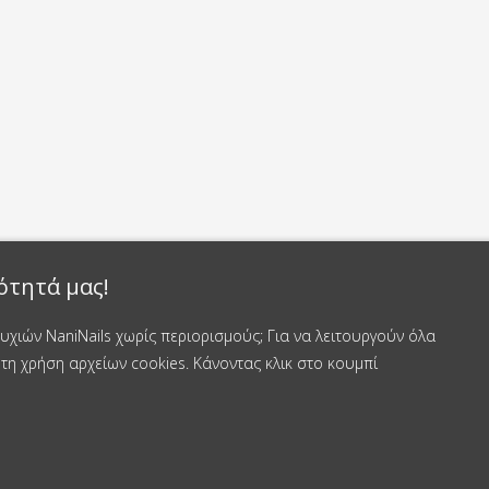
ότητά μας!
χιών NaniNails χωρίς περιορισμούς; Για να λειτουργούν όλα
τη χρήση αρχείων cookies. Κάνοντας κλικ στο κουμπί