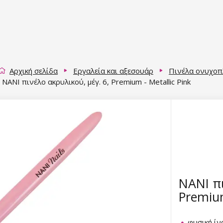
Αρχική σελίδα
Εργαλεία και αξεσουάρ
Πινέλα ονυχοπ
NANI πινέλο ακρυλικού, μέγ. 6, Premium - Metallic Pink
NANI πι
Premium
φυσική ίν