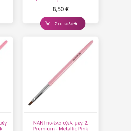
8,50 €
Στο καλάθι
μέγ.
NANI πινέλο τζελ, μέγ. 2,
nk
Premium - Metallic Pink