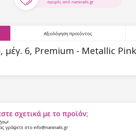
αγορές από naninails.gr
Αξιολόγηση προϊόντος
 μέγ. 6, Premium - Metallic Pin
στε σχετικά με το προϊόν;
ήσω!
ς γράψετε στο info@naninails.gr