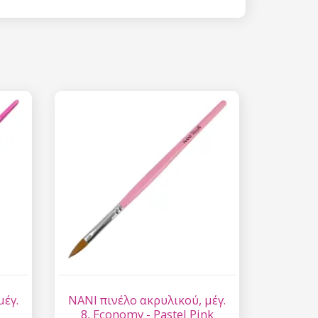
 15%
etter μας και
% στην πρώτη
ά.
ίστε έκπτωση
 είναι ασφαλής σε
επεξεργασία
ύ χαρακτήρα
μέγ.
NANI πινέλο ακρυλικού, μέγ.
8, Economy - Pastel Pink