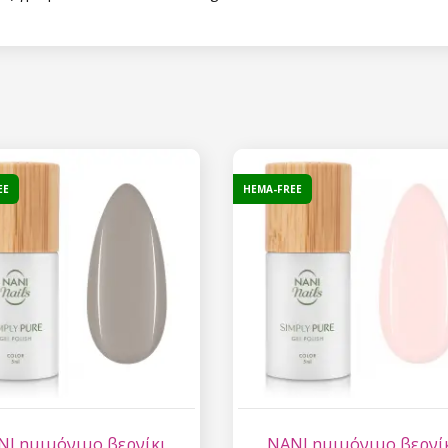
Έκπτωση
Εγγραφείτε στο newsl
κερδίστε έκπτωση 15
σας αγορ
EE
HEMA-FREE
Εγγραφείτε και κερδ
Η ηλεκτρονική σας διεύθυνση
εμάς.
Συγκατάθεση για την 
δεδομένων προσωπικο
NI ημιμόνιμο βερνίκι
NANI ημιμόνιμο βερνί