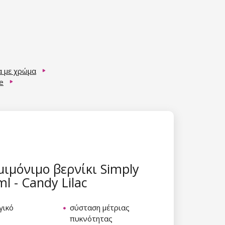
α με χρώμα
e
ιμόνιμο βερνίκι Simply
ml - Candy Lilac
γικό
σύσταση μέτριας
πυκνότητας