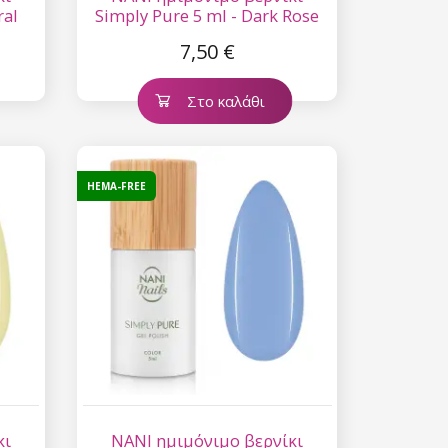
ral
Simply Pure 5 ml - Dark Rose
7,50 €
Στο καλάθι
HEMA-FREE
κι
NANI ημιμόνιμο βερνίκι