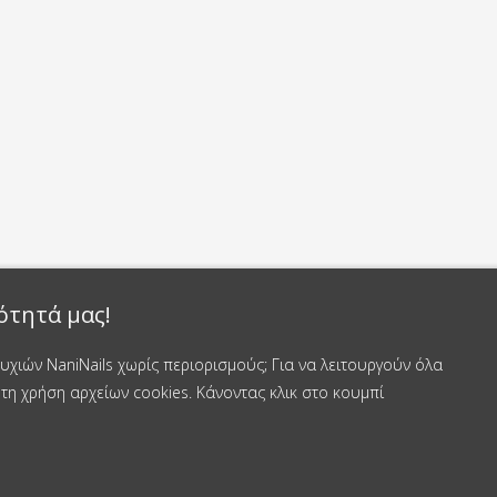
ότητά μας!
χιών NaniNails χωρίς περιορισμούς; Για να λειτουργούν όλα
τη χρήση αρχείων cookies. Κάνοντας κλικ στο κουμπί