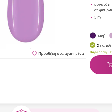
δυνατότη
σε φουρνά
5 ml
Μοβ
Σε από
Παράδοση μετα
Προσθήκη στα αγαπημένα