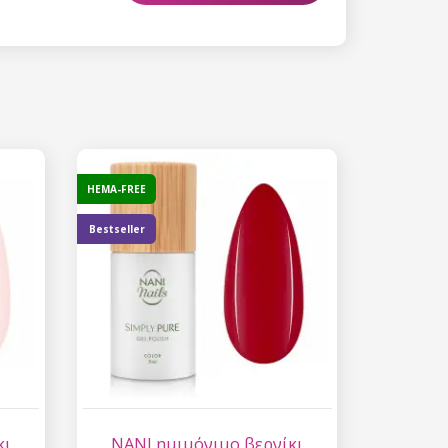
 15%
etter μας και
% στην πρώτη
ά.
HEMA-FREE
Bestseller
ίστε έκπτωση
 είναι ασφαλής σε
επεξεργασία
ύ χαρακτήρα
κι
NANI ημιμόνιμο βερνίκι