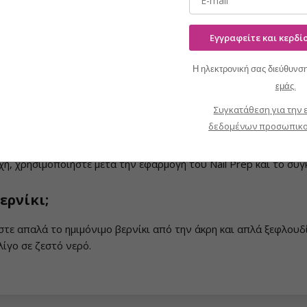
Εγγραφείτε και κερδ
ας με ένα μπάφερ και χρησιμοποιήστε
Nail Prep
για την απολίπ
Η ηλεκτρονική σας διεύθυνση
ερίστε σε
λάμπα UV/LED
για 60 δευτερόλεπτα.
εμάς.
ιμο βερνίκι
και πολυμερίστε ξανά σε λάμπα UV/LED.
Συγκατάθεση για την 
ANI Peel Off Base/Top και αφήστε την να πολυμεριστεί στη λά
δεδομένων προσωπικο
αρτάκι κυτταρίνης
και
cleaner
.
ή, χρησιμοποιήστε μετά την εφαρμογή του Nail Prep και το συ
ερνίκι;
στε απαλά το ημιμόνιμο βερνίκι από την άκρη και απλά ξεφλουδί
ίγο σε ζεστό νερό.