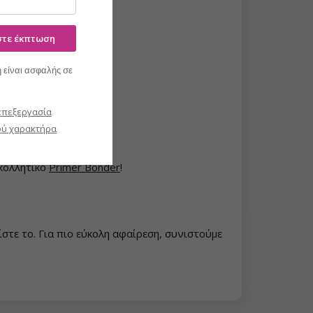
ίστε έκπτωση
ανση των νυχιών.
 είναι ασφαλής σε
επεξεργασία
μπα.
ύ χαρακτήρα
γκολλητικό
Primer Bonder
!
στε το. Για πιο εύκολη αφαίρεση, συνιστούμε