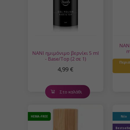
NANI
m
NANI ημιμόνιμο βερνίκι 5 ml
- Base/Top (2 σε 1)
Περι
4,99 €
Στο καλάθι
HEMA-FREE
Νέο
Bestsell