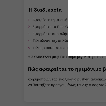
Συλλογή Heartbeat
Η διαδικασία
Συλλογή Princess
Αφαιρέστε τη φυσική γυαλάδα των νυχιών σ
Εφαρμόστε το Peel Off Base/Top και πολυμ
Εφαρμόστε οποιοδήποτε
χρωματιστό ημιμόν
Τελειώνοντας, απλώστε μια λεπτή στρώση N
Τέλος, σκουπίστε το κολλώδες στρώμα με
χ
Η ΣΥΜΒΟΥΛΗ μας!
Για ακόμα μεγαλύτερη αντοχ
Πώς αφαιρείται το ημιμόνιμο β
Χρησιμοποιώντας ένα
ξύλινο pusher
, ανασηκώ
να βουτήξετε προηγουμένως τα νύχια σας για λ