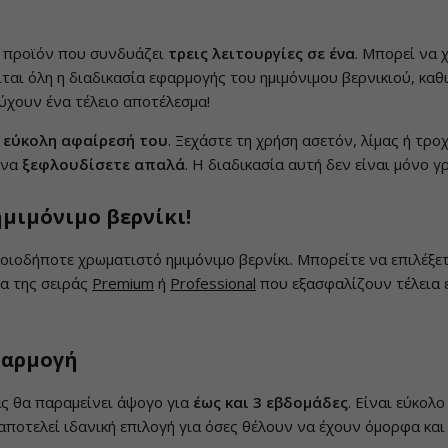
ό προϊόν που συνδυάζει
τρεις λειτουργίες σε ένα
. Μπορεί να 
ται όλη η διαδικασία εφαρμογής του ημιμόνιμου βερνικιού, καθ
ύχουν ένα τέλειο αποτέλεσμα!
 εύκολη αφαίρεσή του
. Ξεχάστε τη χρήση ασετόν, λίμας ή τρο
 να
ξεφλουδίσετε απαλά
. Η διαδικασία αυτή δεν είναι μόνο γ
μιμόνιμο βερνίκι!
ιοδήποτε χρωματιστό ημιμόνιμο βερνίκι. Μπορείτε να επιλέξετ
ια της σειράς
Premium
ή
Professional
που εξασφαλίζουν τέλεια ε
φαρμογή
ας θα παραμείνει άψογο για
έως και 3 εβδομάδες
. Είναι εύκολ
 αποτελεί ιδανική επιλογή για όσες θέλουν να έχουν όμορφα κα