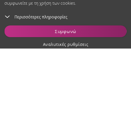
συμφωνείτε με τη χρήση των cookies.
Περισσότερες πληροφορίες
Εγγραφείτε και κερδίστε έκπτωση
Προσθήκη στο καλάθι
Συγκατάθεση για την επεξεργασία δεδομένων προσωπικού
Συμφωνώ
χαρακτήρα
Αναλυτικές ρυθμίσεις
Σχετικά με αγορές