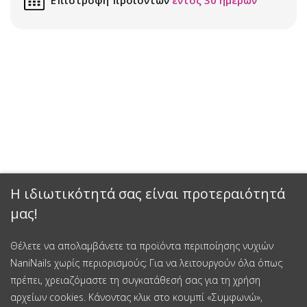
Η ιδιωτικότητά σας είναι προτεραιότητά
μας!
Έκπτωση 15%
Θέλετε να απολαμβάνετε τα προϊόντα περιποίησης νυχιών
NaniNails χωρίς περιορισμούς; Για να λειτουργούν όλα όπως
Εγγραφείτε στο newsletter μας και κερδίστε έκπτωση 15% στην
πρέπει, χρειαζόμαστε τη συγκατάθεσή σας για τη χρήση
πρώτη σας αγορά.
αρχείων cookies. Κάνοντας κλικ στο κουμπί «Συμφωνώ»,