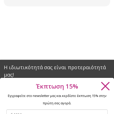
Η ιδιωτικότητά σας είναι προτεραιότητά
μας!
Έκπτωση 15%
Θέλετε να απολαμβάνετε τα προϊόντα περιποίησης νυχιών
NaniNails χωρίς περιορισμούς; Για να λειτουργούν όλα όπως
Εγγραφείτε στο newsletter μας και κερδίστε έκπτωση 15% στην
πρέπει, χρειαζόμαστε τη συγκατάθεσή σας για τη χρήση
πρώτη σας αγορά.
αρχείων cookies. Κάνοντας κλικ στο κουμπί «Συμφωνώ»,
συμφωνείτε με τη χρήση των cookies.