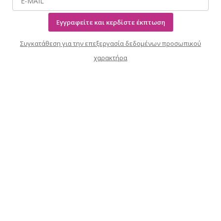
Περισσότερες πληροφορίες
Εγγραφείτε και κερδίστε έκπτωση
Προσθήκη στο καλάθι
Συγκατάθεση για την επεξεργασία δεδομένων προσωπικού
Συμφωνώ
χαρακτήρα
Αναλυτικές ρυθμίσεις
Σχετικά με αγορές