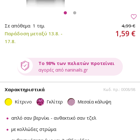
Σε απόθεμα
1 τεμ.
4,99 €
1,59 €
Παράδοση μεταξύ 13.8. -
17.8.
Το 98% των πελατών προτείνει
αγορές από naninails.gr
Χαρακτηριστικά
Κωδ. πρ.: 0008/98
Κίτρινο
Γκλίτερ
Μεσαία κάλυψη
απλό σαν βερνίκι - ανθεκτικό σαν τζελ
με κολλώδες στρώμα