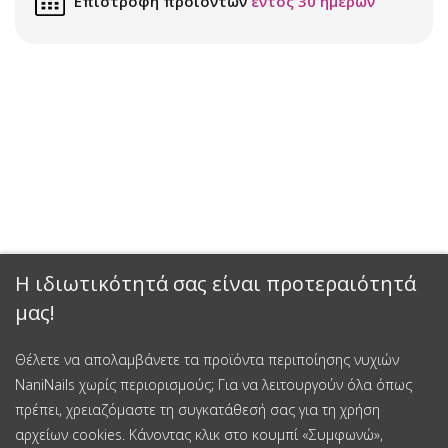
Επιστροφή προϊόντων
εντός 30 ημερών
Η ιδιωτικότητά σας είναι προτεραιότητά
μας!
Θέλετε να απολαμβάνετε τα προϊόντα περιποίησης νυχιών
NaniNails χωρίς περιορισμούς; Για να λειτουργούν όλα όπως
πρέπει, χρειαζόμαστε τη συγκατάθεσή σας για τη χρήση
αρχείων cookies. Κάνοντας κλικ στο κουμπί «Συμφωνώ»,