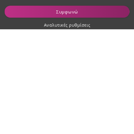
Παρακολούθηση
Συγκατάθεση για την επεξεργασία δεδομένων προσωπικού
Συμφωνώ
χαρακτήρα
Αναλυτικές ρυθμίσεις
Σχετικά με αγορές
Σχετικά με εμάς