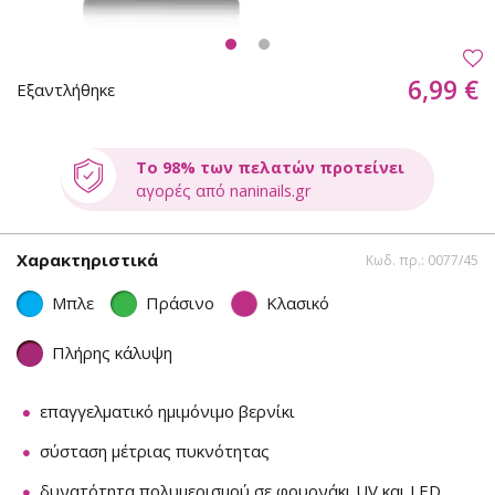
6,99 €
Εξαντλήθηκε
Το 98% των πελατών προτείνει
αγορές από naninails.gr
Χαρακτηριστικά
Κωδ. πρ.: 0077/45
Μπλε
Πράσινο
Κλασικό
Πλήρης κάλυψη
επαγγελματικό ημιμόνιμο βερνίκι
σύσταση μέτριας πυκνότητας
δυνατότητα πολυμερισμού σε φουρνάκι UV και LED