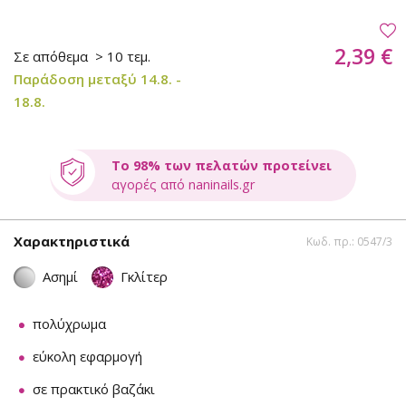
2,39 €
Σε απόθεμα
> 10 τεμ.
Παράδοση μεταξύ 14.8. -
18.8.
Το 98% των πελατών προτείνει
αγορές από naninails.gr
Χαρακτηριστικά
Κωδ. πρ.: 0547/3
Ασημί
Γκλίτερ
πολύχρωμα
εύκολη εφαρμογή
σε πρακτικό βαζάκι