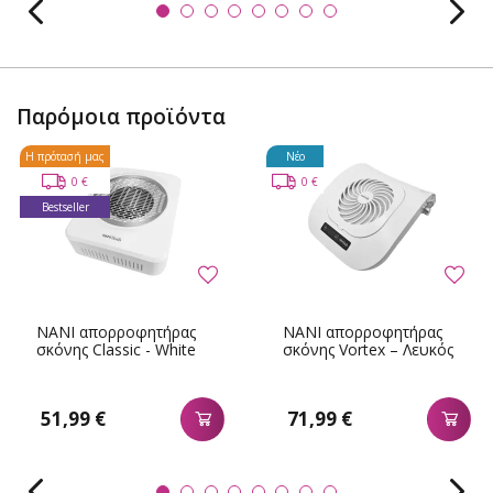
Παρόμοια προϊόντα
Η πρότασή μας
Νέο
0 €
0 €
Bestseller
NANI απορροφητήρας
NANI απορροφητήρας
σκόνης Classic - White
σκόνης Vortex – Λευκός
51,99 €
71,99 €