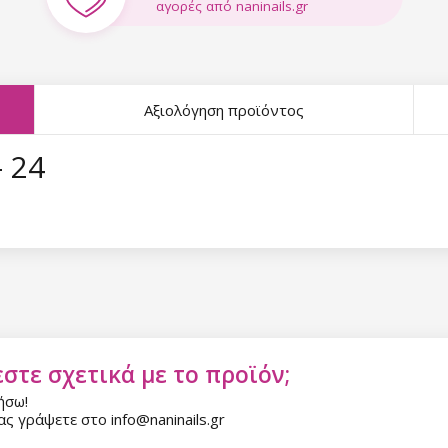
αγορές από naninails.gr
Αξιολόγηση προϊόντος
 24
στε σχετικά με το προϊόν;
ήσω!
ς γράψετε στο info@naninails.gr