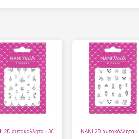
Έκπτωση
Εγγραφείτε στο newsl
κερδίστε έκπτωση 15
σας αγορ
Εγγραφείτε και κερδ
Η ηλεκτρονική σας διεύθυνση
εμάς.
Συγκατάθεση για την 
δεδομένων προσωπικο
I 2D αυτοκόλλητα - 36
NANI 2D αυτοκόλλητα -