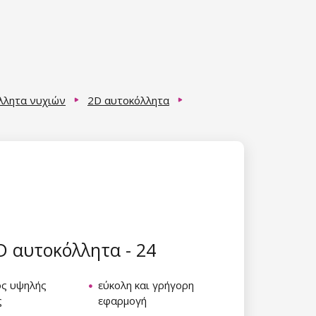
λλητα νυχιών
2D αυτοκόλλητα
D αυτοκόλλητα - 24
ός υψηλής
εύκολη και γρήγορη
ς
εφαρμογή