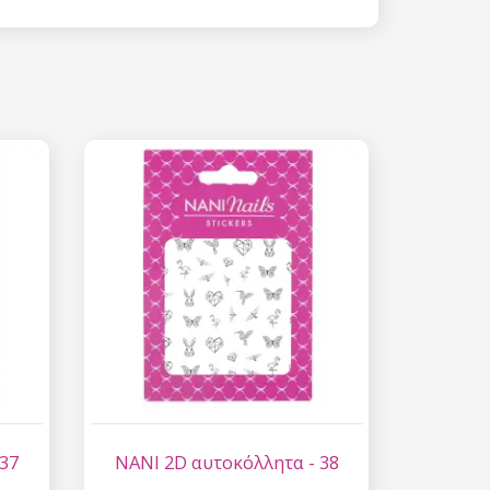
 15%
etter μας και
% στην πρώτη
ά.
ίστε έκπτωση
 είναι ασφαλής σε
επεξεργασία
ύ χαρακτήρα
 37
NANI 2D αυτοκόλλητα - 38