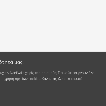
ότητά μας!
χιών NaniNails χωρίς περιορισμούς; Για να λειτουργούν όλα
τη χρήση αρχείων cookies. Κάνοντας κλικ στο κουμπί