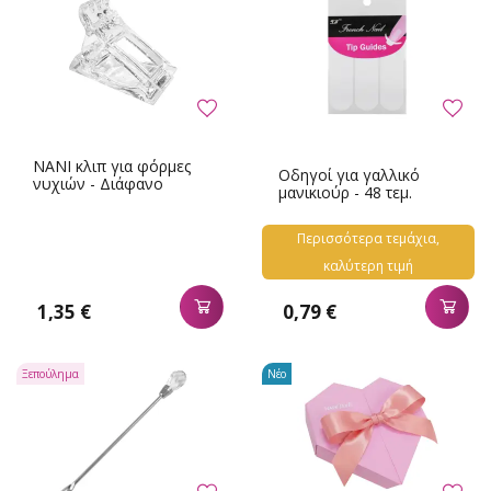
NANI κλιπ για φόρμες
Οδηγοί για γαλλικό
νυχιών - Διάφανο
μανικιούρ - 48 τεμ.
Περισσότερα τεμάχια,
καλύτερη τιμή
1,35 €
0,79 €
Ξεπούλημα
Νέο