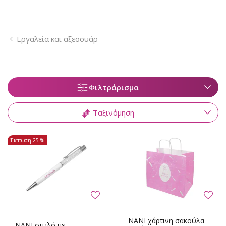
Εργαλεία και αξεσουάρ
Φιλτράρισμα
Ταξινόμηση
Έκπτωση
25 %
NANI χάρτινη σακούλα
NANI στυλό με