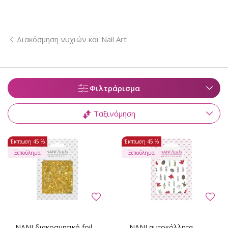
Διακόσμηση νυχιών και Nail Art
Φιλτράρισμα
Ταξινόμηση
Έκπτωση
45 %
Έκπτωση
45 %
Ξεπούλημα
Ξεπούλημα
NANI διακοσμητικό foil -
NANI αυτοκόλλητα