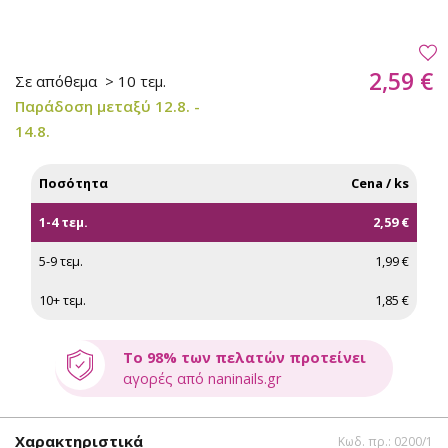
2,59 €
Σε απόθεμα
> 10 τεμ.
Παράδοση μεταξύ 12.8. -
14.8.
Ποσότητα
Cena / ks
1-4 τεμ.
2,59 €
5-9 τεμ.
1,99 €
10+ τεμ.
1,85 €
Το 98% των πελατών προτείνει
αγορές από naninails.gr
Χαρακτηριστικά
Κωδ. πρ.: 0200/1